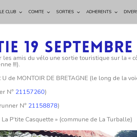
LE CLUB
COMITE
SORTIES
ADHERENTS
DIVER
ie 19 septembre
es amis du vélo une sortie touristique sur la « c
ne !!!).
 U de MONTOIR DE BRETAGNE (le long de la voie
ner N°
21157260
)
rrunner N°
21158878
)
 La P’tite Casquette » (commune de La Turballe)