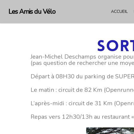
Skip
to
Les Amis du Vélo
ACCUEIL
main
content
Sort
Jean-Michel Deschamps organise pour l
(pas question de rechercher une moyen
Départ à 08H30 du parking de SUPER
Le matin : circuit de 82 Km (Openrun
L’après-midi : circuit de 31 Km (Open
Repas vers 12h30/13h au restaurant «