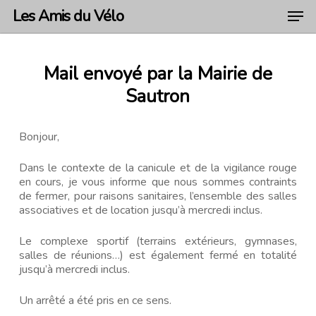
Skip
Men
Les Amis du Vélo
to
main
Close
content
Menu
Mail
envoyé
par
la
Mairie
de
Sautron
Bonjour,
Dans le contexte de la canicule et de la vigilance rouge
en cours, je vous informe que nous sommes contraints
de fermer, pour raisons sanitaires, l’ensemble des salles
associatives et de location jusqu’à mercredi inclus.
Le complexe sportif (terrains extérieurs, gymnases,
salles de réunions…) est également fermé en totalité
jusqu’à mercredi inclus.
Un arrêté a été pris en ce sens.